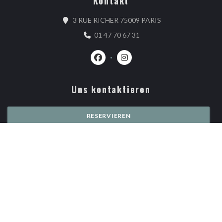
Kontakt
((öffnet ein neues F
3 RUE RICHER 75009 PARIS
01 47 70 67 31
Facebook ((öffnet ein neues Fenster)
Instagram ((öffnet ein neues 
Uns kontaktieren
RESERVIEREN
Bleiben Sie auf dem Laufenden
*
Abonnieren Sie unseren Newsletter, um personalisierte Mitteilungen und
Marketingangebote per E-Mail von uns zu erhalten.