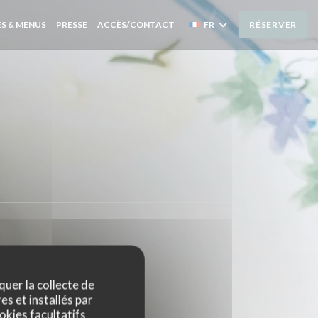
S & MENUS
PRESSE
ACCÈS/CONTACT
FR
RÉSERVER
quer la collecte de
es et installés par
okies facultatifs