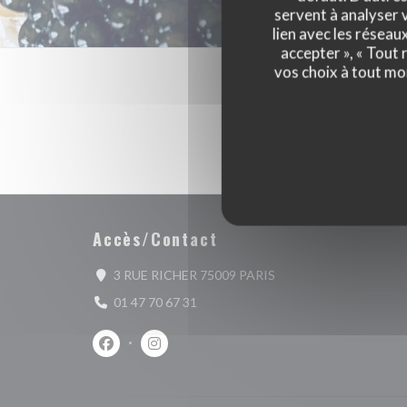
servent à analyser v
lien avec les réseau
accepter », « Tout
vos choix à tout mo
Accès/Contact
((ouvre une nouvelle fe
3 RUE RICHER 75009 PARIS
01 47 70 67 31
Facebook ((ouvre une nouvelle fenêtre))
Instagram ((ouvre une nouvelle fenêtre))