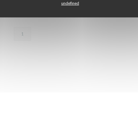
наших посетителей
undefined
1