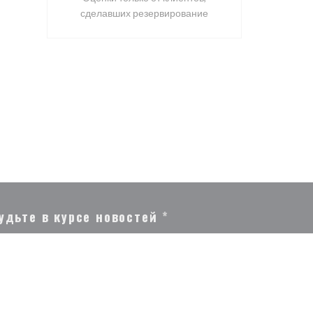
сделавших резервирование
удьте в курсе новостей
*
дпишитесь на нашу рассылку, чтобы получать от нас по
ектронной почте персонализированные сообщения и маркетинговые
едложения.
ПОДПИСАТЬСЯ