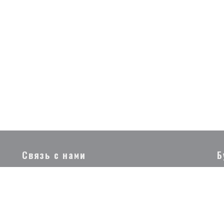
Связь с нами
Б
окне))
По
эл
ЗАБРОНИРОВАТЬ СТОЛИК
пр
)