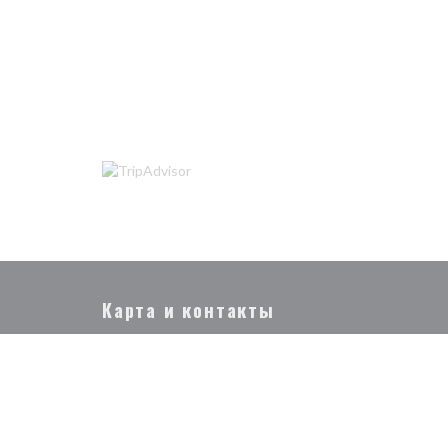
Карта и контакты
((открывается в новом 
3 RUE RICHER 75009 PARIS
01 47 70 67 31
Facebook ((открывается в новом окне))
Instagram ((открывается в новом окне)