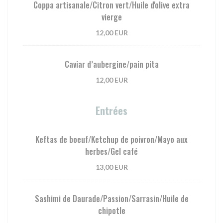
Coppa artisanale/Citron vert/Huile d'olive extra
vierge
12,00 EUR
Caviar d’aubergine/pain pita
12,00 EUR
Entrées
Keftas de boeuf/Ketchup de poivron/Mayo aux
herbes/Gel café
13,00 EUR
Sashimi de Daurade/Passion/Sarrasin/Huile de
chipotle