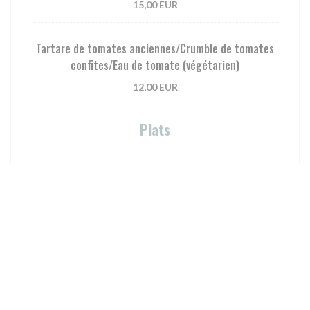
15,00 EUR
Tartare de tomates anciennes/Crumble de tomates
confites/Eau de tomate (végétarien)
12,00 EUR
Plats
Aubergine confite/Quinoa/Feta (végétarien)
24,00 EUR
Porc rôti/Purée de carotte /Mélisse/Jus corsé au
cidre
28,00 EUR