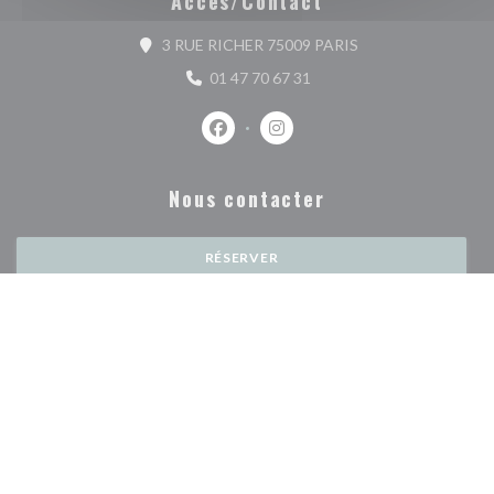
Accès/Contact
((ouvre une nouvelle
3 RUE RICHER 75009 PARIS
01 47 70 67 31
Facebook ((ouvre une nouvelle fenêtr
Instagram ((ouvre une nouvell
Nous contacter
RÉSERVER
Newsletter
*
Inscrivez-vous à notre lettre d'information pour recevoir des communications
personnalisées et des offres marketing par courriel.