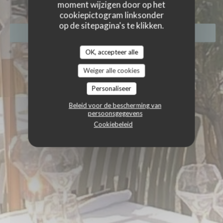
moment wijzigen door op het
cookiepictogram linksonder
op de sitepagina's te klikken.
RESERVEER EEN TAFEL
OK, accepteer alle
Weiger alle cookies
Personaliseer
Beleid voor de bescherming van
persoonsgegevens
Cookiebeleid