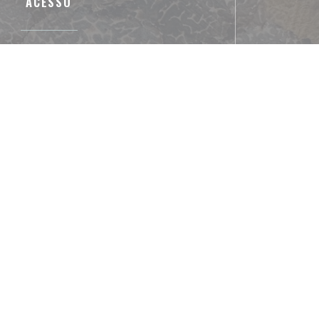
ACESSO
Metro
Cadet / Grands boulevards / Poissonière