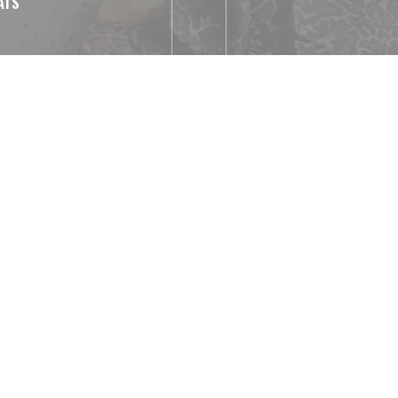
AIS
to
nion Pay, Pagamento sem
Bonne Nouvelle / 
ncia bancária, Dinheiro,
zul