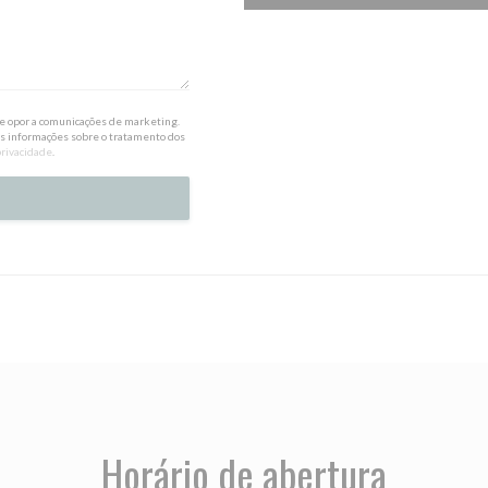
 se opor a comunicações de marketing.
is informações sobre o tratamento dos
privacidade
.
Horário de abertura