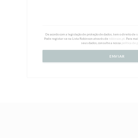
De acordo com a legislação de proteção de dados, tem o direito de
Pode registar-se na Lista Robinson através de
robinson.pt
. Para ma
seus dados, consulte a nossa
política de 