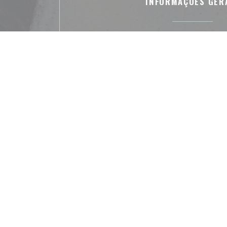
INFORMAÇÕES GER
Métodos de pagamen
Pagamento móvel, Sem contato, Apple Pay, U
contato, JCB, Eurocard/Mastercard, Transferê
Maestro, Visa, Cartão A