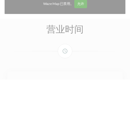
Waze Map 已禁用。
允许
营业时间
access_time
星
-
星
12:00 - 14:30
19:00 - 22:30
星期五