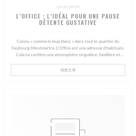
2019/10/29
Il y a encore le maigre snacké avec son céleri, ses
L’OFFICE : L’IDÉAL POUR UNE PAUSE
topinambours et son jus coquillages, à plus le classique filet
DÉTENTE GUSTATIVE
de bœuf Wellington, avec sa fine croûte, sa duxelles, sa
purée de pommes de terre rattes, sa salade d’herbes, sa
sauce champignons qui sont pile poile. On y ajoute le
Connu « comme le loup blanc » dans tout le quartier du
fringant gewurz VT (vendange tardive) de chez Trimbach à
Faubourg-Montmartre, L’Office est une adresse d’habitués.
Ribeauvillé, parfait sur le foie gras, le rubicond rouge syrah
Cela lui confère une atmosphère singulière, familière et
Petit Ours en côtes du Rhône du vigneron aux doigts d’or
rassurante. On aime s’y rendre avec l’intention de manger
Mathieu Barret.
un plat sur le pouce et on en repart – presque à chaque fois
((在新窗口中打开))
阅读文章
– deux heures plus tard repus avec la totale. Impossible de
résister aux propositions alléchantes de la carte, entre
Filet de boeuf Wellington © GP
bistro et gastronomie, renouvelée depuis l’arrivée d’un
nouveau chef : Benjamin Schmitt, passé notamment par
Et l’on n’omet pas des desserts séducteurs, comme le
Paris, au Meurice, époque Yannick Alléno, et par Berlin, aux
cheese-cake au coulis de mangue et passion, plus noix de
Solistes de Pierre Gagnaire. Son décor, lui, est resté le
coco ou la tartelette au café, chocolat et nougatine.
même : sobre mais habité, jolies toiles et bouquets de fleurs
L’addition demeure celle d’un bistrot tendance, le cadre est
obligent. Ajoutez à cela une formule déjeuner droite dans
simple mais charmeur avec ses tables de bois, son comptoir-
ses plats, et vous pourrez repointer à l’Office avec le sourire
desserte. Bref, allez-y de notre part, vous ne serez pas déçu!
!
Chartreuse verte VSOP et bas-armagnac signé Darroze