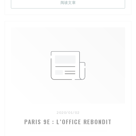
comptoir en bois, une belle table ronde, du vert pastel, de
((在新窗口中打开))
阅读文章
nombreuses plantes, de la vaisselle en céramique, une carte
courte, des suggestions uniquement de saison, des
propositions bistrotières et d’autres audacieuses, des
produits de qualité au sourcing impeccable, l’Office est le
genre d’adresses qui ne déçoit pas. En cuisine, Charley
Breuvart, 27 ans, qui a fait ses armes au Park Hyatt et à
l’Atelier Rodier.
C’EST COMBIEN ?
Entrée environ 12 € – Plats 24 € – dessert 10 €.
2020/01/02
MON AVIS ?
PARIS 9E : L’OFFICE REBONDIT
Nous avons très bien mangé. Des plats avec ce qu’il faut
d’audace et de réconfort cuisinés avec des produits frais et
rigoureusement sélectionnés. Délicat et goûtu carpaccio de