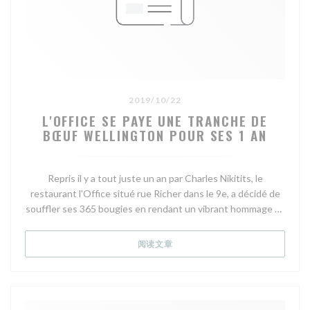
sont là, en sus…
L’Office - restaurant bistronomique
L’Office
3, rue Richer
Paris 9e
2019/10/22
Tél. 01 47 70 67 31
L'OFFICE SE PAYE UNE TRANCHE DE
Carte : 55 €
BŒUF WELLINGTON POUR SES 1 AN
Fermeture hebdo. : Samedi midi, dimanche
Fermeture annuelle : 4 jours à Noël, 3 semaines début août
Métro(s) proche(s) : Grands Boulevards, Poissonnière
Repris il y a tout juste un an par Charles Nikitits, le
Site: www.office-resto.com
restaurant l'Office situé rue Richer dans le 9e, a décidé de
souffler ses 365 bougies en rendant un vibrant hommage au
L'Office - Restaurant bistronomique - restaurant
Bœuf Wellington, recette emblématique de la cuisine
gastronomique - bistrot - Paris 9 - Folies Bergères - Grand
classique d'outre-Manche popularisée au début du 19ème
Rex - Grands Boulevards
((在新窗口中打开))
阅读文章
siècle par Arthur Wellesley, Duc de Wellington.
Après plusieurs années passées dans de belles maisons
comme La Maison de la Truffe, ou Le Royal Monceau,