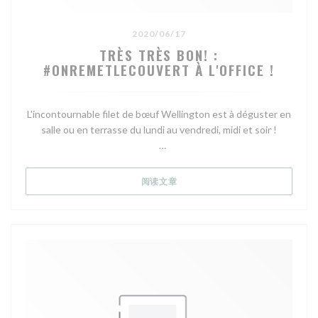
2020/06/17
TRÈS TRÈS BON! :
#ONREMETLECOUVERT À L'OFFICE !
L'incontournable filet de bœuf Wellington est à déguster en
salle ou en terrasse du lundi au vendredi, midi et soir !
L'Office
3 Rue Richer, Paris 9, 75009
((在新窗口中打开))
阅读文章
La carte des #TTBonnes terrases et #TTBons restos à
emporter : https://bit.ly/2T4JG3j
L'Office - Restaurant bistronomique - restaurant
gastronomique - bistrot - restaurant Paris 9 - Folies
Bergères - Grand Rex - Grands Boulevards - restaurant
75009