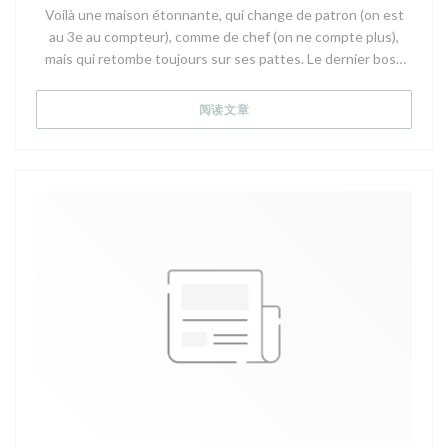
Voilà une maison étonnante, qui change de patron (on est
Saint-Jacques et topinambour, audacieux et excellent plat
au 3e au compteur), comme de chef (on ne compte plus),
de Saint-Jacques escortées de tapioca en risotto et de
mais qui retombe toujours sur ses pattes. Le dernier boss
Nashi et fenouil. Cheesecake rafraîchissant et tartelette
en date, Charles Nikitis, a été barman au Royal Monceau
choco tonka Sencha régressive et plutôt à partager si vous
dans une vie antérieure. Et le cuisinier, le jeune et brillant
ne souhaitez pas rouler jusqu’à chez vous. Une très bonne
((在新窗口中打开))
阅读文章
Charley Breuvart, a oeuvré chez Jean-François Rouquette
adresse en amoureux, entre collègues ou pour un déjeuner
au Pur du Park Hyatt Vendôme sans omettre deux saisons
d’affaires.
au K2, l’un des deux étoiles discrets de Courchevel. Autant
dire qu’il connaît son affaire.
La carte des vins, bâtie avec malice par Gwilherm de Cerval
L’OFFICE
qui fut sommelier au Royal Monceau (où il connut l’ami
3 Rue Richer, 75009 Paris
Charles) et au Ritz, a du répondant et tout ce qui est servi
Ouvert du lundi au vendredi de 12h à 14h et de 19h à 22h30
en guise de plat du jour ici est digne d’intérêt et, pour tout
www.office-resto.com
dire, guère loin de ce qu’on trouve dans une table étoilée, le
chichi en moins. On relève ainsi le splendide foie gras de
L'Office - Restaurant bistronomique - restaurant
canard au naturel à partager, la raviole de brousse au coulis
gastronomique - bistrot - Paris 9 - Folies Bergères - Grand
de cresson et parmesan, comme les gambas croustillantes
Rex - Grands Boulevards
en papillote, avec fregola sarda, sauce bisque qui font des
entrées pimpantes.