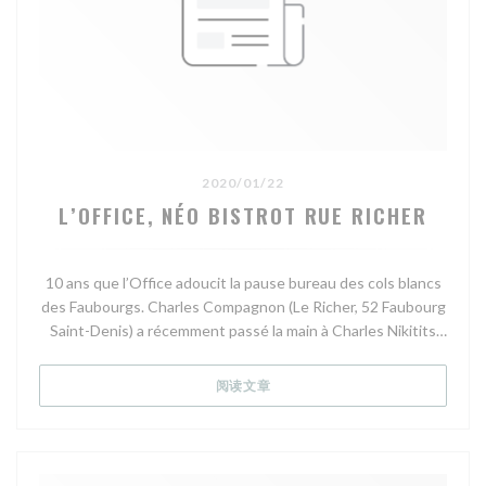
2020/01/22
L’OFFICE, NÉO BISTROT RUE RICHER
10 ans que l’Office adoucit la pause bureau des cols blancs
des Faubourgs. Charles Compagnon (Le Richer, 52 Faubourg
Saint-Denis) a récemment passé la main à Charles Nikitits
(ex Royal Monceau, La Maison de la truffe). Un imposant
comptoir en bois, une belle table ronde, du vert pastel, de
((在新窗口中打开))
阅读文章
nombreuses plantes, de la vaisselle en céramique, une carte
courte, des suggestions uniquement de saison, des
propositions bistrotières et d’autres audacieuses, des
produits de qualité au sourcing impeccable, l’Office est le