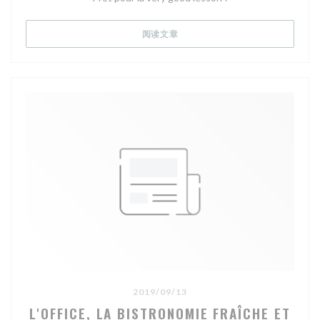
cuisine classique anglaise est ici servi avec une sauce au
poivre vert de Kampot, en lieu et place de la traditionnelle
((在新窗口中打开))
阅读文章
sauce madère.
Un joli plat à (re)découvrir, pour 29,50 € à la carte.
Horaires
Du 4 juin 2019 au 4 juin 2020
Lieu
L'Office
3 Rue Richer
75009 Paris 9
Accès
Métro : Cadet
Tarifs
2019/09/13
Desserts : 10-11 €
L'OFFICE, LA BISTRONOMIE FRAÎCHE ET
Entrées : 10-15 €